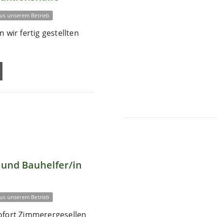
us unserem Betrieb
 wir fertig gestellten
und Bauhelfer/in
us unserem Betrieb
ofort Zimmerergesellen