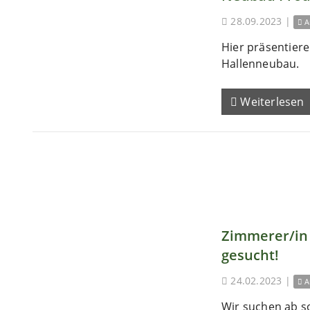
28.09.2023
|
A
Hier präsentieren
Hallenneubau.
Weiterlesen
Zimmerer/in 
gesucht!
24.02.2023
|
A
Wir suchen ab s