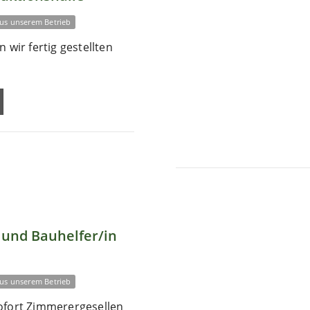
us unserem Betrieb
 wir fertig gestellten
und Bauhelfer/in
us unserem Betrieb
ofort Zimmerergesellen