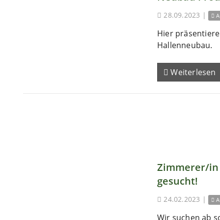
28.09.2023
|
A
Hier präsentieren
Hallenneubau.
Weiterlesen
Zimmerer/in 
gesucht!
24.02.2023
|
A
Wir suchen ab s