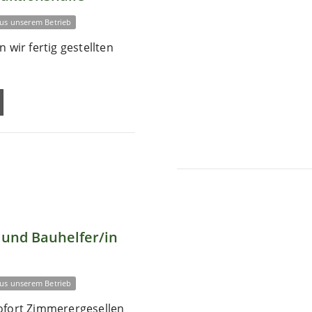
us unserem Betrieb
 wir fertig gestellten
und Bauhelfer/in
us unserem Betrieb
ofort Zimmerergesellen