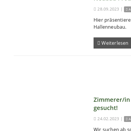
28.09.2023
|
A
Hier präsentieren
Hallenneubau.
Weiterlesen
Zimmerer/in 
gesucht!
24.02.2023
|
A
Wir suchen ab s