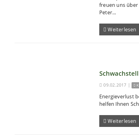
freuen uns übe
Peter...
Weiterlesen
Schwachstel
09.02.2017
|
K
Energieverlust b
helfen Ihnen Sch
Weiterlesen