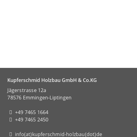
Kupferschmid Holzbau GmbH & Co.KG
Jägerstrasse 12a
78576 Emmingen-Liptingen
+49 7465 1664
+49 7465 2450
info(at)kupferschmid-holzbau(dot)de