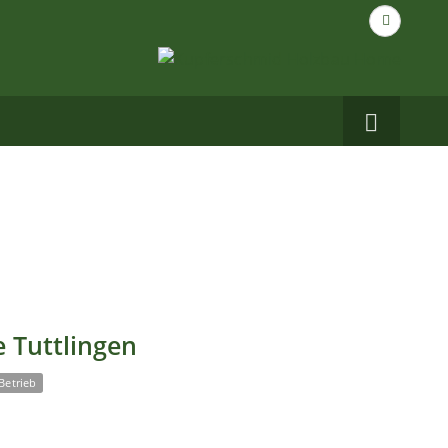
Suche
nach...
Carbo
auf
Facebo
 Tuttlingen
Betrieb