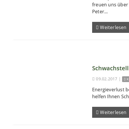
freuen uns übe
Peter...
Weiterlesen
Schwachstel
09.02.2017
|
K
Energieverlust b
helfen Ihnen Sch
Weiterlesen