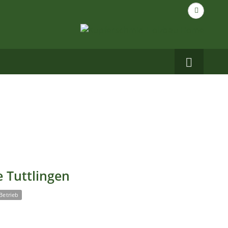
Suche
nach...
Carbo
auf
Facebo
 Tuttlingen
Betrieb