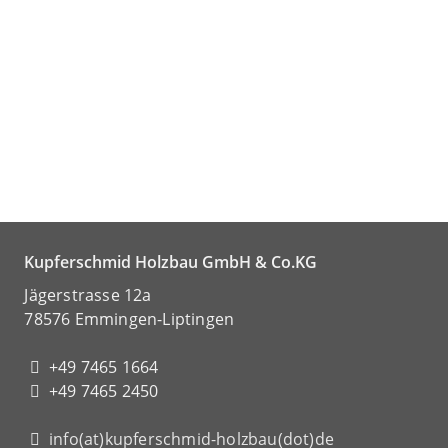
Kupferschmid Holzbau GmbH & Co.KG
Jägerstrasse 12a
78576 Emmingen-Liptingen
+49 7465 1664
+49 7465 2450
info(at)kupferschmid-holzbau(dot)de