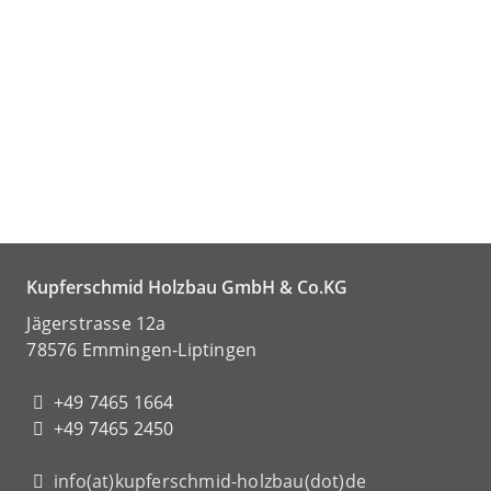
Kupferschmid Holzbau GmbH & Co.KG
Jägerstrasse 12a
78576 Emmingen-Liptingen
+49 7465 1664
+49 7465 2450
info(at)kupferschmid-holzbau(dot)de