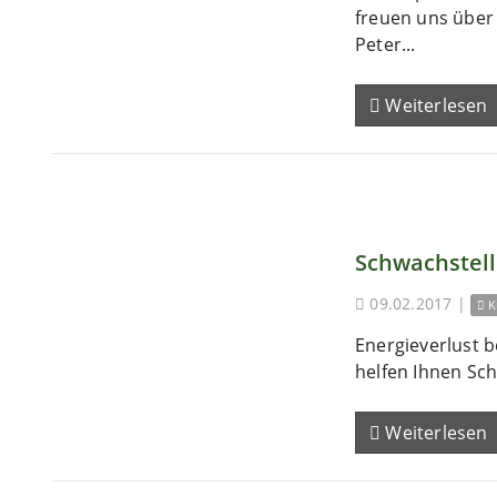
freuen uns übe
Peter...
Weiterlesen
Schwachstel
09.02.2017
|
K
Energieverlust b
helfen Ihnen Sch
Weiterlesen