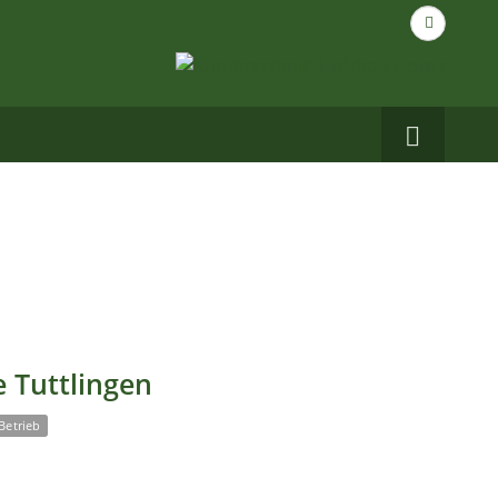
Suche
nach...
Carbo
auf
Facebo
 Tuttlingen
Betrieb