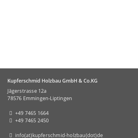
Kupferschmid Holzbau GmbH & Co.KG
Jägerstrasse 12a
78576 Emmingen-Liptingen
+49 7465 1664
+49 7465 2450
info(at)kupferschmid-holzbau(dot)de