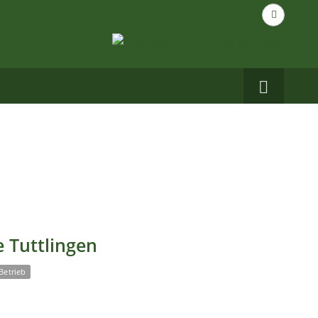
Suche
nach...
Carbo
auf
Facebo
 Tuttlingen
Betrieb