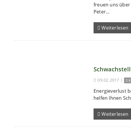
freuen uns übe
Peter...
Weiterlesen
Schwachstel
09.02.2017
|
K
Energieverlust b
helfen Ihnen Sch
Weiterlesen