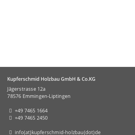
Kupferschmid Holzbau GmbH & Co.KG
Jägerstrasse 12a
78576 Emmingen-Liptingen
+49 7465 1664
+49 7465 2450
info(at)kupferschmid-holzbau(dot)de