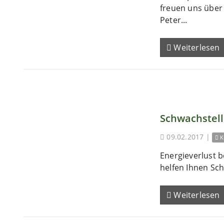
freuen uns übe
Peter...
Weiterlesen
Schwachstel
09.02.2017
|
K
Energieverlust b
helfen Ihnen Sch
Weiterlesen