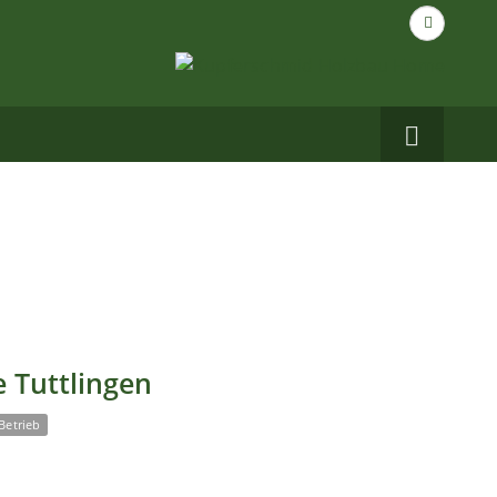
Suche
nach...
Carbo
auf
Facebo
 Tuttlingen
Betrieb