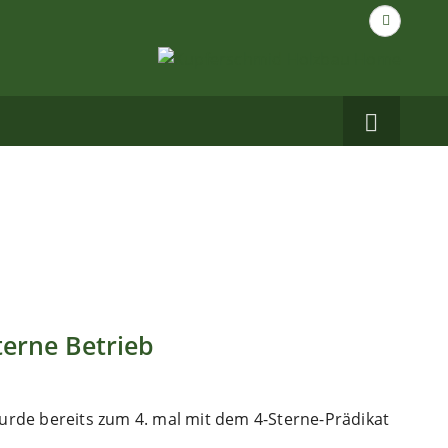
Suche
nach...
Carbo
auf
Facebo
terne Betrieb
rde bereits zum 4. mal mit dem 4-Sterne-Prädikat