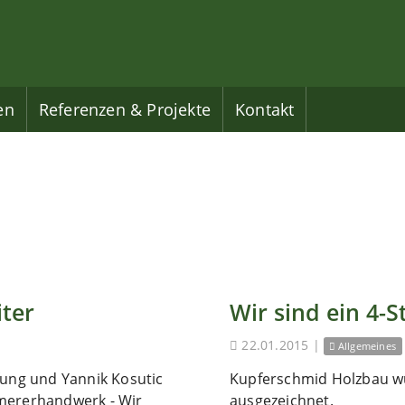
en
Referenzen & Projekte
Kontakt
iter
Wir sind ein 4-S
22.01.2015
|
Allgemeines
fung und Yannik Kosutic
Kupferschmid Holzbau wu
mmererhandwerk - Wir
ausgezeichnet.