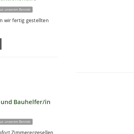
us unserem Betrieb
 wir fertig gestellten
und Bauhelfer/in
us unserem Betrieb
ofort Zimmerergesellen