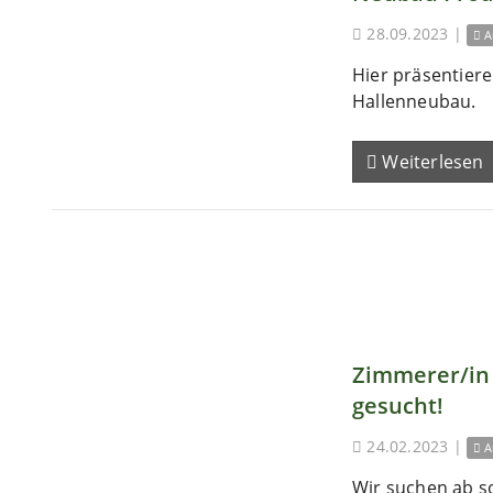
28.09.2023
|
A
Hier präsentieren
Hallenneubau.
Weiterlesen
Zimmerer/in 
gesucht!
24.02.2023
|
A
Wir suchen ab s