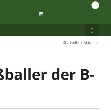
Suche
nach...
Carbo
auf
Facebo
Startseite
Aktuelles
baller der B-